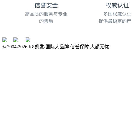
© 2004-
2026
K8凯发-国际大品牌 信誉保障 大额无忧